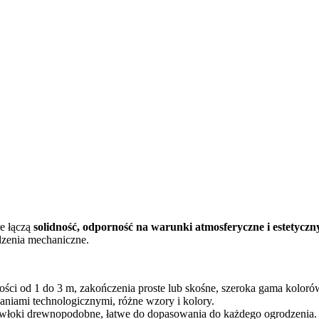
re łączą
solidność, odporność na warunki atmosferyczne i estetycz
dzenia mechaniczne.
ości od 1 do 3 m, zakończenia proste lub skośne, szeroka gama kolo
iami technologicznymi, różne wzory i kolory.
 powłoki drewnopodobne, łatwe do dopasowania do każdego ogrodzenia.