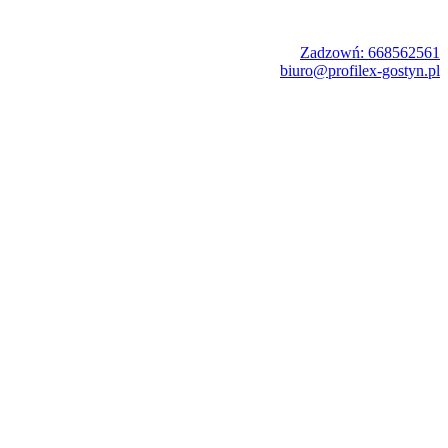
Zadzowń: 668562561
biuro@profilex-gostyn.pl