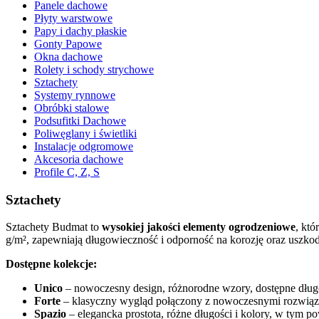
Panele dachowe
Płyty warstwowe
Papy i dachy płaskie
Gonty Papowe
Okna dachowe
Rolety i schody strychowe
Sztachety
Systemy rynnowe
Obróbki stalowe
Podsufitki Dachowe
Poliwęglany i świetliki
Instalacje odgromowe
Akcesoria dachowe
Profile C, Z, S
Sztachety
Sztachety Budmat to
wysokiej jakości elementy ogrodzeniowe
, któ
g/m², zapewniają długowieczność i odporność na korozję oraz uszko
Dostępne kolekcje:
Unico
– nowoczesny design, różnorodne wzory, dostępne dług
Forte
– klasyczny wygląd połączony z nowoczesnymi rozwiązan
Spazio
– elegancka prostota, różne długości i kolory, w tym