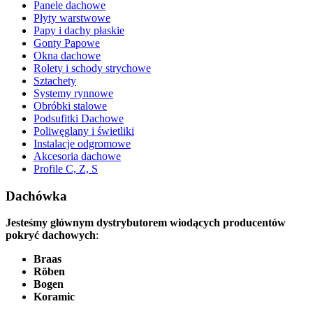
Panele dachowe
Płyty warstwowe
Papy i dachy płaskie
Gonty Papowe
Okna dachowe
Rolety i schody strychowe
Sztachety
Systemy rynnowe
Obróbki stalowe
Podsufitki Dachowe
Poliwęglany i świetliki
Instalacje odgromowe
Akcesoria dachowe
Profile C, Z, S
Dachówka
Jesteśmy głównym dystrybutorem wiodących producentów
pokryć dachowych
:
Braas
Röben
Bogen
Koramic