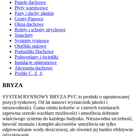
Panele dachowe
Płyty warstwowe
Papy i dachy płaskie
Gonty Papowe
Okna dachowe
Rolety i schody strychowe
Sztachety
Systemy rynnowe
Obróbki stalowe
Podsufitki Dachowe
Poliwęglany i świetliki
Instalacje odgromowe
Akcesoria dachowe
Profile C, Z, S
BRYZA
SYSTEM RYNNOWY BRYZA PVC to produkt o ugruntowanej
pozycji rynkowej. Od lat stanowi wyznacznik jakości i
niezawodności. Gama ośmiu kolorów w czterech rozmiarach
zapewnia szeroki wachlarz możliwości i umożliwia dobranie
właściwego systemu do każdego budynku. Niezawodna szczelność,
łatwość montażu i komplet akcesoriów umożliwia nie tylko
odprowadzanie wody deszczowej, ale również jej bardzo efektywne
odzyskiwanie.