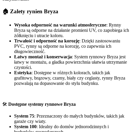
🏠
Zalety rynien Bryza
Wysoka odporność na warunki atmosferyczne
: Rynny
Bryza są odporne na działanie promieni UV, co zapobiega ich
żółknięciu i utracie koloru.
Trwałość i odporność na korozję
: Dzięki zastosowaniu
PVC, rynny są odporne na korozję, co zapewnia ich
długowieczność.
Łatwy montaż i konserwacja
: System rynnowy Bryza jest
łatwy w montażu, a gładka powierzchnia ułatwia utrzymanie
czystości.
Estetyka
: Dostępne w różnych kolorach, takich jak
grafitowy, brązowy, czarny, biały czy ceglasty, rynny Bryza
pozwalają na dopasowanie do stylu budynku.
🛠️
Dostępne systemy rynnowe Bryza
System 75
: Przeznaczony do małych budynków, takich jak
garaże czy wiaty.
System 100
: Idealny do domów jednorodzinnych i
budynków gospodarczych.