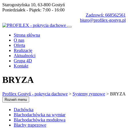
Starogostyńska 10, 63-800 Gostyń
Poniedziałek - Piątek: 7:00 - 16:00
Zadzowń: 668562561
biuro@profilex-gostyn.pl
Strona główna
O nas
Oferta
Realizacje
Aktualności
Grupa 4D
Kontakt
BRYZA
Profilex Gostyń - pokrycia dachowe
>
Systemy rynnowe
>
BRYZA
Rozwiń menu
Dachówka
Blachodachówka na wymiar
Blachodachówka modułowa
Blachy trapezowe