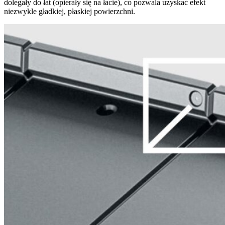
dolegały do łat (opierały się na łacie), co pozwala uzyskać efekt
niezwykle gładkiej, płaskiej powierzchni.