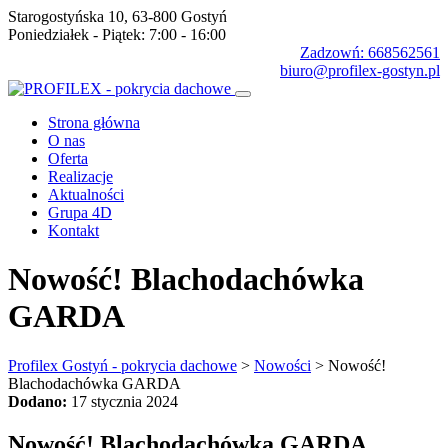
Starogostyńska 10, 63-800 Gostyń
Poniedziałek - Piątek: 7:00 - 16:00
Zadzowń: 668562561
biuro@profilex-gostyn.pl
Strona główna
O nas
Oferta
Realizacje
Aktualności
Grupa 4D
Kontakt
Nowość! Blachodachówka
GARDA
Profilex Gostyń - pokrycia dachowe
>
Nowości
>
Nowość!
Blachodachówka GARDA
Dodano:
17 stycznia 2024
Nowość! Blachodachówka GARDA